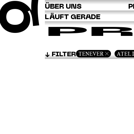
Q
ÜBER UNS
P
LÄUFT GERADE
PR
TENEVER
ATEL
FILTER