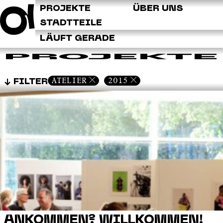
Q
PROJEKTE
ÜBER UNS
STADTTEILE
LÄUFT GERADE
PROJEKTE
ATELIER
2015
FILTER
ANKOMMEN? WILLKOMMEN!