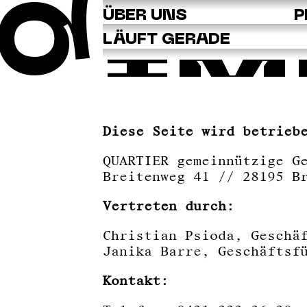
Q
ÜBER UNS
P
LÄUFT GERADE
IM
Diese Seite wird betrieb
QUARTIER gemeinnützige G
Breitenweg 41 // 28195 B
Vertreten durch:
Christian Psioda, Geschä
Janika Barre, Geschäftsf
Kontakt: