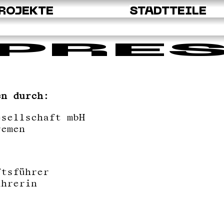
ROJEKTE
STADTTEILE
PRE
en durch:
esellschaft mbH
remen
ftsführer
ührerin