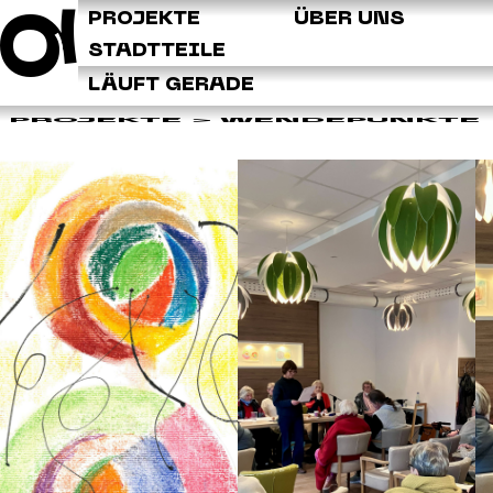
Q
PROJEKTE
ÜBER UNS
STADTTEILE
LÄUFT GERADE
PROJEKTE
> WENDEPUNKTE