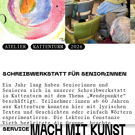
ATELIER
KATTENTURM
2026
SCHREIBWERKSTATT FÜR SENIOR:INNEN
Ein Jahr lang haben Seniorinnen und
Senioren sich in unserer Schreibwerkstatt
in Kattenturm mit dem Thema „Wendepunkte“
beschäftigt. Teilnehmer:innen ab 60 Jahren
aus Kattenturm konnten hier mit lyrischen
Texten und Geschichten oder einfach Wörtern
experimentieren. Die Lektorin Constanze
Vieth begleitete die Gruppe, brachte
Schreibübungen mit und schlug Themen vor.
SERVICE