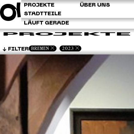
Q
PROJEKTE
ÜBER UNS
STADTTEILE
LÄUFT GERADE
PROJEKTE
BREMEN
2023
FILTER