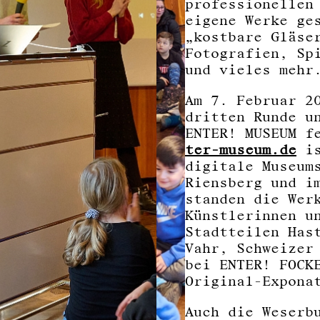
professionellen
eigene Werke ge
„kostbare Gläse
Fotografien, Sp
und vieles mehr
Am 7. Februar 2
dritten Runde u
ENTER! MUSEUM f
ter-museum.de
is
digitale Museum
Riensberg und i
standen die Wer
Künstlerinnen u
Stadtteilen Has
Vahr, Schweizer
bei ENTER! FOCK
Original-Expona
Auch die Weserb