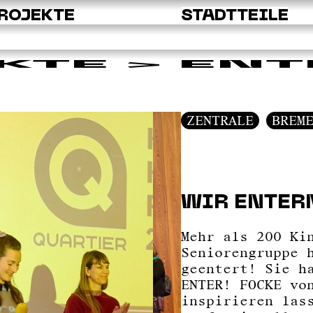
ROJEKTE
STADTTEILE
KTE
> ENT
ZENTRALE
BREM
WIR ENTER
Mehr als 200 Ki
Seniorengruppe 
geentert! Sie h
ENTER! FOCKE vo
inspirieren las