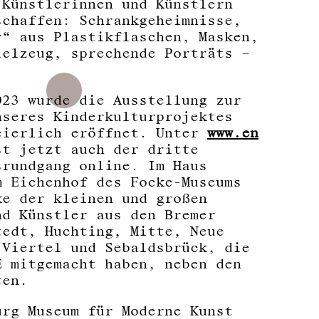
 Künstlerinnen und Künstlern
schaffen: Schrankgeheimnisse,
r“ aus Plastikflaschen, Masken,
ielzeug, sprechende Porträts –
.
023 wurde die Ausstellung zur
nseres Kinderkulturprojektes
eierlich eröffnet. Unter
www.en
t jetzt auch der dritte
srundgang online. Im Haus
m Eichenhof des Focke-Museums
ke der kleinen und großen
nd Künstler aus den Bremer
tedt, Huchting, Mitte, Neue
 Viertel und Sebaldsbrück, die
E mitgemacht haben, neben den
ten.
urg Museum für Moderne Kunst