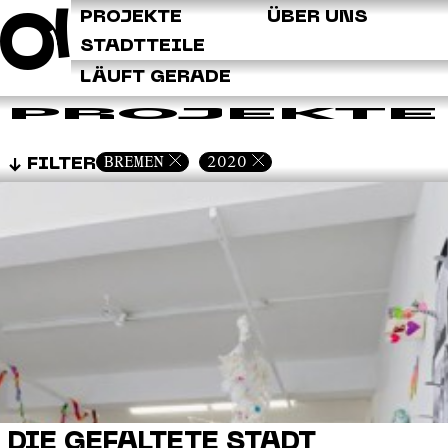
Q
PROJEKTE
ÜBER UNS
STADTTEILE
LÄUFT GERADE
PROJEKTE
BREMEN
2020
FILTER
DIE GEFALTETE STADT