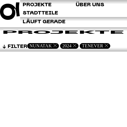
Q
PROJEKTE
ÜBER UNS
STADTTEILE
LÄUFT GERADE
PROJEKTE
NUNATAK
2024
TENEVER
FILTER