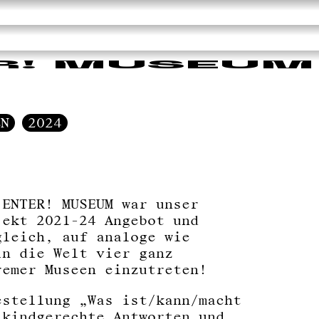
R! MUSEUM
EN
2024
 ENTER! MUSEUM war unser
jekt 2021-24 Angebot und
gleich, auf analoge wie
in die Welt vier ganz
remer Museen einzutreten!
estellung „Was ist/kann/macht
 kindgerechte Antworten und