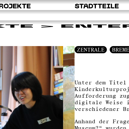
ROJEKTE
STADTTEILE
KTE
> ENTE
ZENTRALE
BREM
Unter dem Titel
Kinderkulturpro
Aufforderung zu
digitale Weise 
verschiedener B
Anhand der Frag
Museum?“ wurden