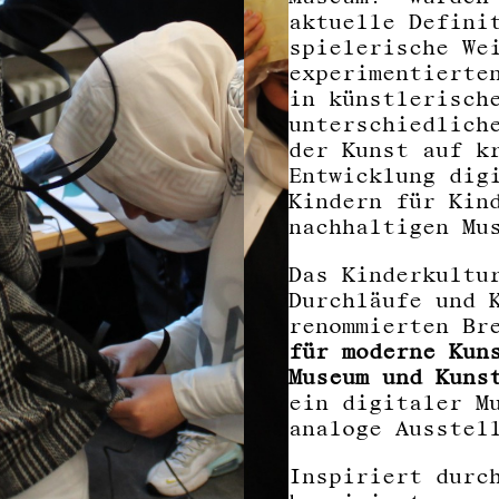
aktuelle Defini
spielerische We
experimentierte
in künstlerisch
unterschiedlich
der Kunst auf k
Entwicklung dig
Kindern für Kin
nachhaltigen Mu
Das Kinderkultu
Durchläufe und 
renommierten Br
für moderne Kun
Museum und Kuns
ein digitaler M
analoge Ausstel
Inspiriert durc