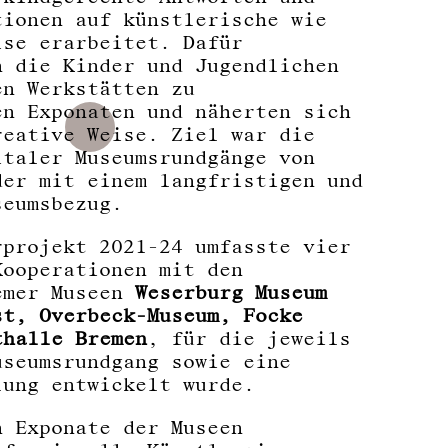
tionen auf künstlerische wie
ise erarbeitet. Dafür
n die Kinder und Jugendlichen
en Werkstätten zu
en Exponaten und näherten sich
reative Weise. Ziel war die
italer Museumsrundgänge von
der mit einem langfristigen und
seumsbezug.
rprojekt 2021-24 umfasste vier
Kooperationen mit den
emer Museen
Weserburg Museum
st, Overbeck-Museum, Focke
thalle Bremen
, für die jeweils
useumsrundgang sowie eine
lung entwickelt wurde.
h Exponate der Museen