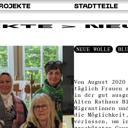
ROJEKTE
STADTTEILE
EKTE
> NE
NEUE WOLLE
BL
Von August 2020
täglich Frauen 
in der gut ausg
Alten Rathaus B
Migrantinnen un
die Möglichkeit
verlassen, um i
geschützten Gru