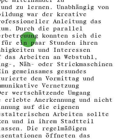
 und zu lernen. Unabhängig von
bildung war der kreative
rofessioneller Anleitung das
ium. Durch die parallel
erbetreuung konnten sich die
 für ein paar Stunden ihren
ähigkeiten und Interessen
f das Arbeiten an Webstuhl,
ing-, Näh- oder Strickmaschinen
Ein gemeinsames gesundes
turierte den Vormittag und
mmunikative Vernetzung
Der wertschätzende Umgang
e erlebte Anerkennung und nicht
innung auf die eigenen
estalterischen Arbeiten sollte
ken und in ihrem Stadtteil
lassen. Die regelmäßigen
äsentationen öffneten das