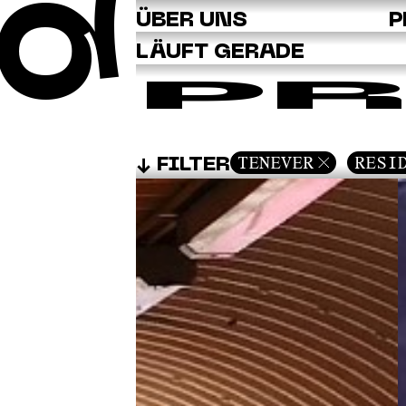
Q
ÜBER UNS
P
LÄUFT GERADE
PR
TENEVER
RESI
FILTER