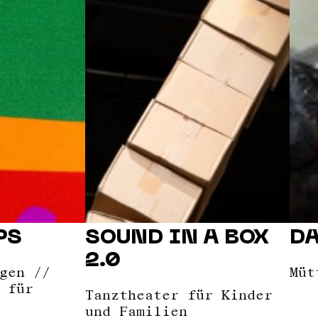
PS
SOUND IN A BOX
D
2.0
gen //
Müt
 für
Tanztheater für Kinder
und Familien