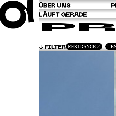
Q
ÜBER UNS
P
LÄUFT GERADE
PR
RESIDANCE
TE
FILTER