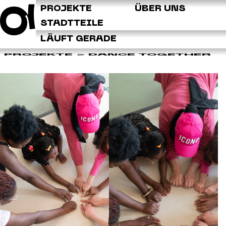
Q
PROJEKTE
ÜBER UNS
STADTTEILE
LÄUFT GERADE
PROJEKTE
> DANCE TOGETHER