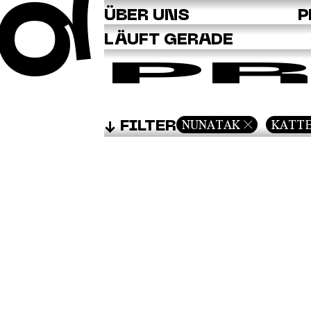
Q
ÜBER UNS
P
LÄUFT GERADE
PR
NUNATAK
KATT
FILTER