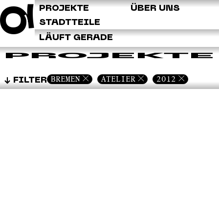
Q
PROJEKTE
ÜBER UNS
STADTTEILE
LÄUFT GERADE
PROJEKTE
BREMEN
ATELIER
2012
FILTER