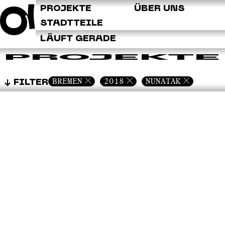
Q
PROJEKTE
ÜBER UNS
STADTTEILE
LÄUFT GERADE
PROJEKTE
BREMEN
2018
NUNATAK
FILTER