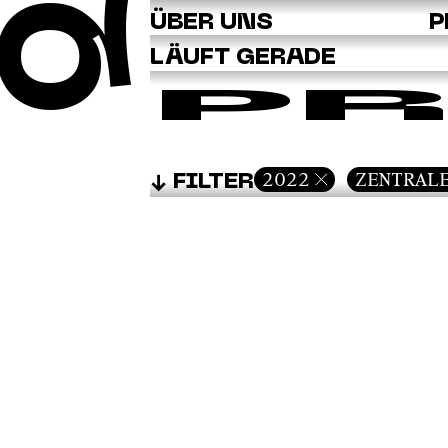
Q
ÜBER UNS
P
LÄUFT GERADE
PR
2022
ZENTRAL
FILTER