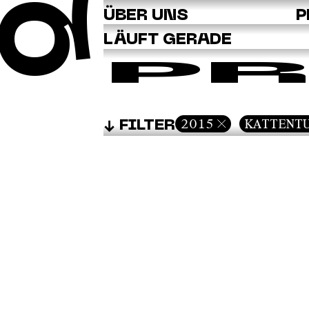
Q
ÜBER UNS
P
LÄUFT GERADE
PR
2015
KATTENT
FILTER