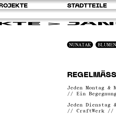
ROJEKTE
STADTTEILE
KTE
> JAN
NUNATAK
BLUME
REGELMÄSS
Jeden Montag & 
// Ein Begegnun
Jeden Dienstag 
// CraftWerk //