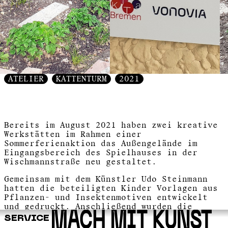
ATELIER
KATTENTURM
2021
Bereits im August 2021 haben zwei kreative
Werkstätten im Rahmen einer
Sommerferienaktion das Außengelände im
Eingangsbereich des Spielhauses in der
Wischmannstraße neu gestaltet.
Gemeinsam mit dem Künstler Udo Steinmann
hatten die beteiligten Kinder Vorlagen aus
Pflanzen- und Insektenmotiven entwickelt
und gedruckt. Anschließend wurden die
farbenprächtigen Drucke digitalisiert und
SERVICE
auf großformatige Trägerplatten übertragen.