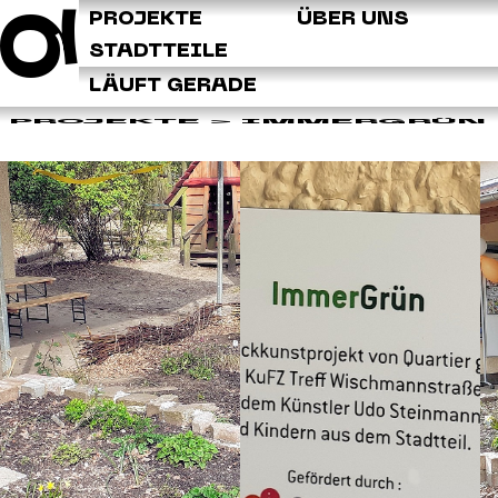
Q
PROJEKTE
ÜBER UNS
STADTTEILE
LÄUFT GERADE
PROJEKTE
> IMMERGRÜN