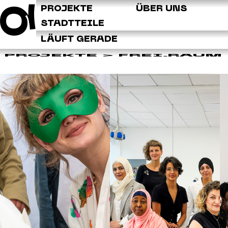
Q
PROJEKTE
ÜBER UNS
STADTTEILE
LÄUFT GERADE
PROJEKTE
> FREI.RAUM