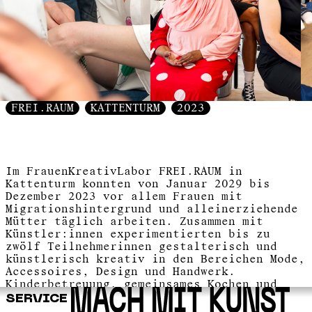
FREI.RAUM
KATTENTURM
2023
Im FrauenKreativLabor FREI.RAUM in
Kattenturm konnten von Januar 2029 bis
Dezember 2023 vor allem Frauen mit
Migrationshintergrund und alleinerziehende
Mütter täglich arbeiten. Zusammen mit
Künstler:innen experimentierten bis zu
zwölf Teilnehmerinnen gestalterisch und
künstlerisch kreativ in den Bereichen Mode,
Accessoires, Design und Handwerk.
Kinderbetreuung, gemeinsames Kochen und
Mittagessen wurden angeboten. Vielen Frauen
SERVICE
wurde durch das drei Jahre dauernde Projekt