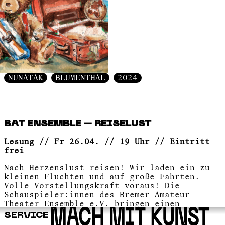
NUNATAK
BLUMENTHAL
2024
BAT ENSEMBLE – REISELUST
Lesung // Fr 26.04. // 19 Uhr // Eintritt
frei
Nach Herzenslust reisen! Wir laden ein zu
kleinen Fluchten und auf große Fahrten.
Volle Vorstellungskraft voraus! Die
Schauspieler:innen des Bremer Amateur
Theater Ensemble e.V. bringen einen
Schrankkoffer voller Schätze der
SERVICE
Reiseliteratur mit und präsentieren eine