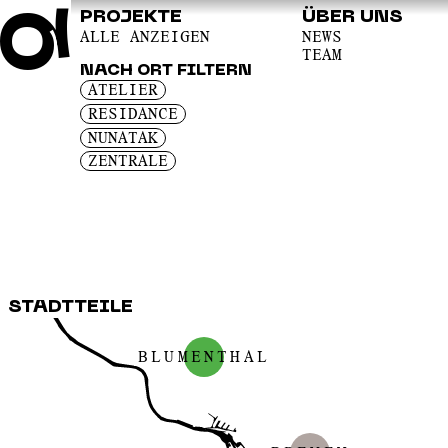
Q
PROJEKTE
ÜBER UNS
ALLE ANZEIGEN
NEWS
TEAM
NACH ORT FILTERN
ATELIER
RESIDANCE
HOME
NUNATAK
ZENTRALE
STADTTEILE
BLUMENTHAL