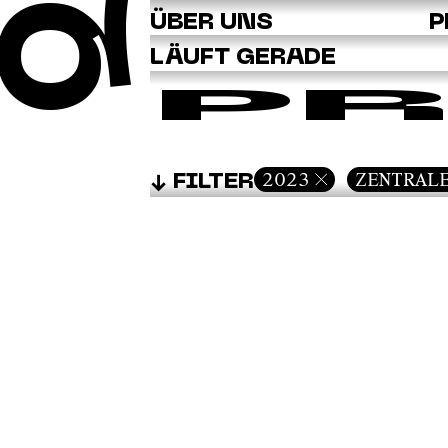
Q
ÜBER UNS
P
LÄUFT GERADE
PR
2023
ZENTRAL
FILTER