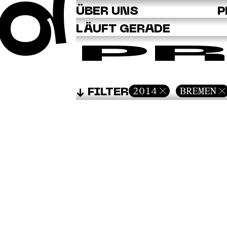
Q
ÜBER UNS
P
LÄUFT GERADE
PR
2014
BREMEN
FILTER